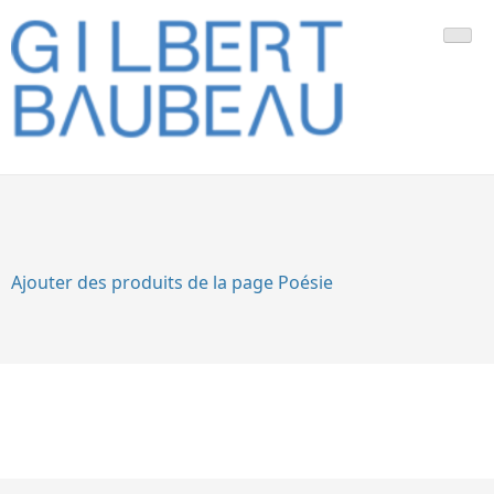
Skip
Gilbert Baubeau est le peintre français des bleus et des lignes
Gilbert Baubeau – Artiste
to
content
Peintre
Ajouter des produits de la page Poésie
©Gilbert Baubeau