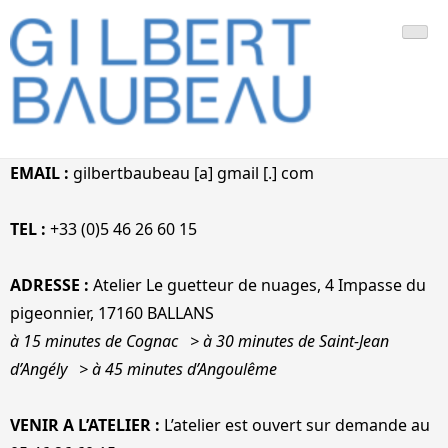
Skip
Gilbert Baubeau est le peintre français des bleus et des lignes
Gilbert Baubeau – Artiste
to
content
Peintre
EMAIL :
gilbertbaubeau [a] gmail [.] com
TEL :
+33 (0)5 46 26 60 15
ADRESSE :
Atelier Le guetteur de nuages, 4 Impasse du
pigeonnier, 17160 BALLANS
à 15 minutes de Cognac > à 30 minutes de Saint-Jean
d’Angély > à 45 minutes d’Angoulême
VENIR A L’ATELIER :
L’atelier est ouvert sur demande au