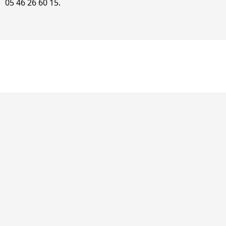
05 46 26 60 15.
©Gilbert Baubeau